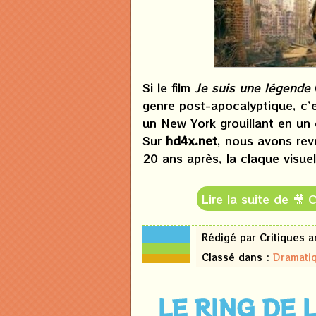
Si le film
Je suis une légende
genre post-apocalyptique, c’
un New York grouillant en un 
Sur
hd4x.net
, nous avons rev
20 ans après, la claque visue
Lire la suite de 🎥
18
Rédigé par Critiques 
juin
2026
Classé dans :
Dramati
LE RING DE 