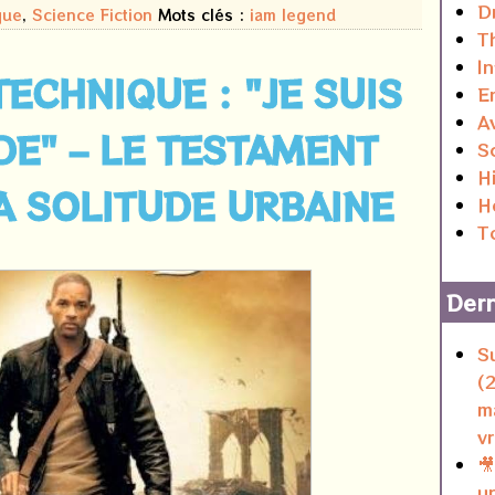
D
que
,
Science Fiction
Mots clés :
iam legend
Th
I
TECHNIQUE : "JE SUIS
E
A
E" – LE TESTAMENT
S
H
A SOLITUDE URBAINE
H
T
Dern
S
(
m
v

u