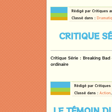
18
Rédigé par Critiques 
mars
2026
Classé dans :
Dramati
CRITIQUE S
Critique Série : Breaking Ba
ordinaire
21
Rédigé par Critique
février
2024
Classé dans :
Action
LE TÉMOIN D