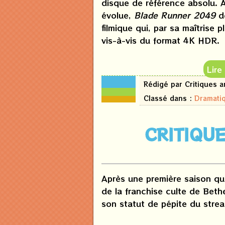
disque de référence absolu. 
évolue,
Blade Runner 2049
de
filmique qui, par sa maîtrise 
vis-à-vis du format 4K HDR.
Lire
24
Rédigé par Critiques 
mars
2026
Classé dans :
Dramati
CRITIQUE
Après une première saison qu
de la franchise culte de Bet
son statut de pépite du strea