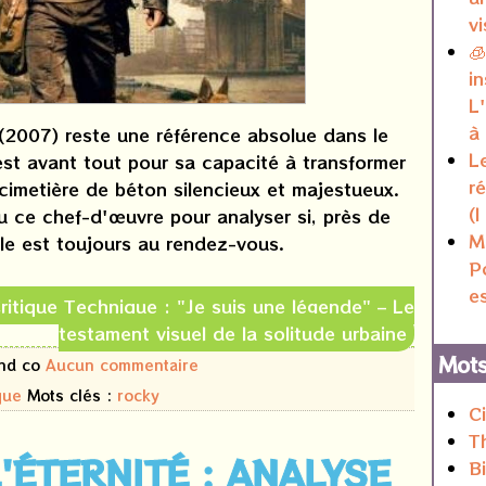
v

in
L
à
(2007) reste une référence absolue dans le
L
est avant tout pour sa capacité à transformer
r
cimetière de béton silencieux et majestueux.
(I
u ce chef-d'œuvre pour analyser si, près de
M
lle est toujours au rendez-vous.
P
e
 Critique Technique : "Je suis une légende" – Le
testament visuel de la solitude urbaine
Mots
and co
Aucun commentaire
que
Mots clés :
rocky
C
T
L'ÉTERNITÉ : ANALYSE
B