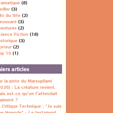
ramatique
(8)
riller
(3)
nfo du Site
(2)
mouvant
(3)
ventures
(2)
cience Fiction
(18)
istorique
(3)
orreur
(2)
op 10
(1)
iers articles
ur la piste du Marsupilami
2026) : La créature revient,
ais est-ce qu'on l'attendait
raiment ?
 Critique Technique : "Je suis
ne légende" – Le testament