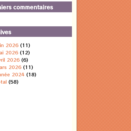
iers commentaires
ives
uin 2026
(11)
ai 2026
(12)
vril 2026
(6)
ars 2026
(11)
nnée 2024
(18)
otal
(58)