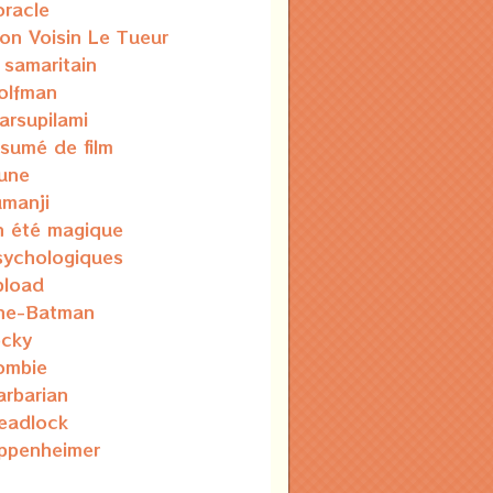
oracle
on Voisin Le Tueur
e samaritain
olfman
arsupilami
ésumé de film
une
umanji
n été magique
sychologiques
pload
he-Batman
ocky
ombie
arbarian
eadlock
ppenheimer