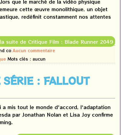
Alors que le marché de la vidéo physique
meure cette œuvre monolithique, un objet
plastique, redéfinit constamment nos attentes
 la suite de Critique Film : Blade Runner 2049
and co
Aucun commentaire
que
Mots clés : aucun
 SÉRIE : FALLOUT
i a mis tout le monde d'accord, l'adaptation
hesda par Jonathan Nolan et Lisa Joy confirme
ming.