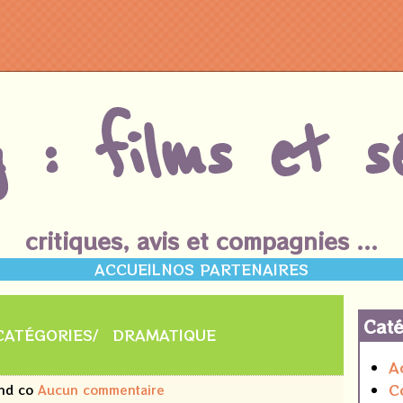
g : films et sé
critiques, avis et compagnies ...
ACCUEIL
NOS PARTENAIRES
Caté
CATÉGORIES
DRAMATIQUE
A
C
and co
Aucun commentaire