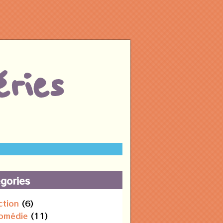
ries
gories
ction
(6)
omédie
(11)