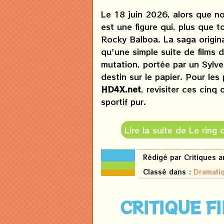
Le 18 juin 2026, alors que no
est une figure qui, plus que 
Rocky Balboa. La saga origin
qu'une simple suite de films 
mutation, portée par un Sylves
destin sur le papier. Pour l
HD4X.net
, revisiter ces cin
sportif pur.
Lire la suite de Le ring
22
Rédigé par Critiques 
mai
2026
Classé dans :
Dramati
CRITIQUE F