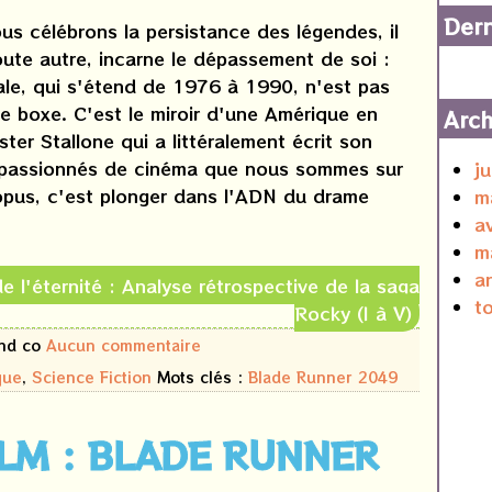
Dern
us célébrons la persistance des légendes, il
toute autre, incarne le dépassement de soi :
ale, qui s'étend de 1976 à 1990, n'est pas
de boxe. C'est le miroir d'une Amérique en
Arch
ter Stallone qui a littéralement écrit son
es passionnés de cinéma que nous sommes sur
j
q opus, c'est plonger dans l'ADN du drame
m
a
m
a
 de l'éternité : Analyse rétrospective de la saga
t
Rocky (I à V)
and co
Aucun commentaire
que
,
Science Fiction
Mots clés :
Blade Runner 2049
ILM : BLADE RUNNER