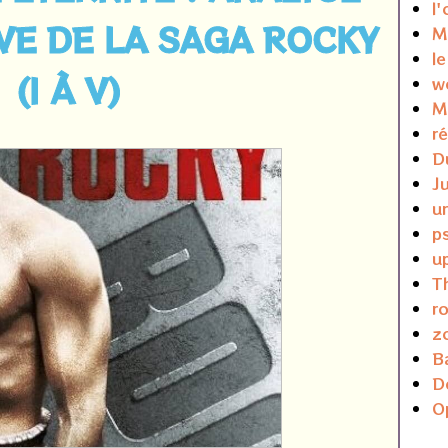
l'
VE DE LA SAGA ROCKY
M
l
(I À V)
w
M
r
D
J
u
p
u
T
r
z
B
D
O