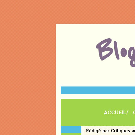
Blo
ACCUEIL
23
Rédigé par Critiques 
juin