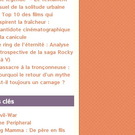
isuel de la solitude urbaine
 Top 10 des films qui
spirent la fraîcheur :
'antidote cinématographique
 la canicule
e ring de l'éternité : Analyse
étrospective de la saga Rocky
 à V)
assacre à la tronçonneuse :
ourquoi le retour d’un mythe
st-il toujours un carnage ?
 clés
ivil-War
he Peripheral
ig Mamma : De père en fils