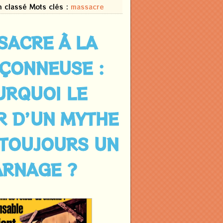
n classé
Mots clés :
massacre
SACRE À LA
ÇONNEUSE :
URQUOI LE
R D’UN MYTHE
 TOUJOURS UN
ARNAGE ?