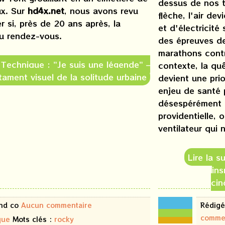
dessus de nos t
ux. Sur
hd4x.net
, nous avons revu
flèche, l'air de
 si, près de 20 ans après, la
et d'électricité
au rendez-vous.
des épreuves de
marathons contr
e Technique : "Je suis une légende" –
contexte, la qu
tament visuel de la solitude urbaine
devient une pri
enjeu de santé 
désespérément l
providentielle, o
ventilateur qui 
Lire la s
ins
cin
16
and co
Aucun commentaire
Rédigé
juin
comme
2026
que
Mots clés :
rocky