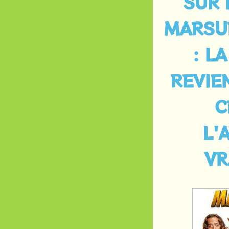
SUR 
MARSUP
: L
REVIEN
C
L'
VR