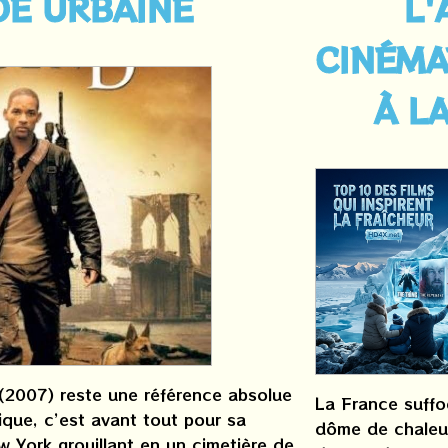
DE URBAINE
L'
CINÉM
À L
(2007) reste une référence absolue
La France suffo
que, c’est avant tout pour sa
dôme de chaleur
 York grouillant en un cimetière de