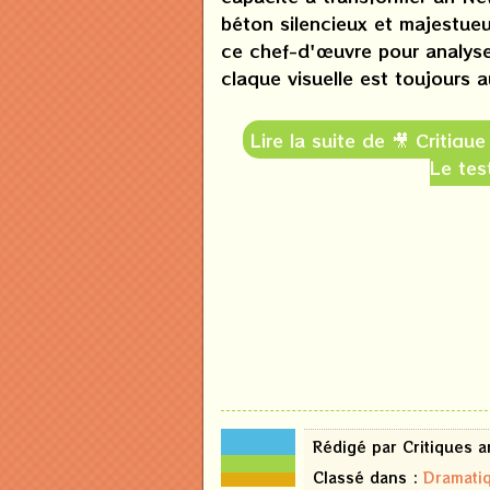
béton silencieux et majestue
ce chef-d'œuvre pour analyser
claque visuelle est toujours 
Lire la suite de 🎥 Critiqu
Le tes
18
Rédigé par Critiques 
juin
2026
Classé dans :
Dramati