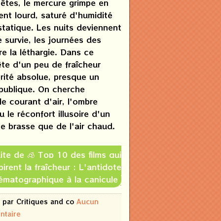
êtes, le mercure grimpe en
vient lourd, saturé d'humidité
 statique. Les nuits deviennent
 survie, les journées des
e la léthargie. Dans ce
ête d'un peu de fraîcheur
orité absolue, presque un
publique. On cherche
e courant d'air, l'ombre
u le réconfort illusoire d'un
ne brasse que de l'air chaud.
uite de 🧊 Top 10 des films qui
pirent la fraîcheur : L'antidote
ématographique à la canicule
 par Critiques and co
Aucun
ntaire