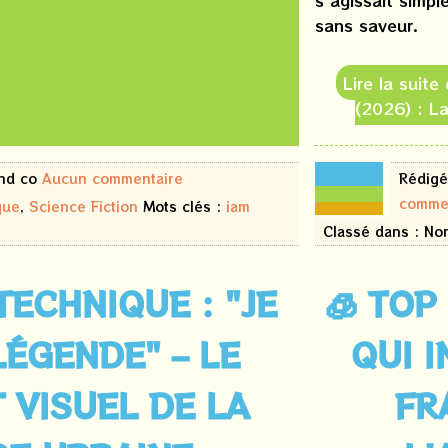
s'agissait simp
sans saveur.
Lire la suite
(2026) : La
22
and co
Aucun commentaire
Rédigé
juin
comme
2026
que
,
Science Fiction
Mots clés :
iam
Classé dans : No
TECHNIQUE : "JE
🧊 TOP
LÉGENDE" – LE
QUI I
 VISUEL DE LA
FR