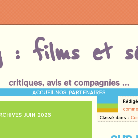
g : films et sé
critiques, avis et compagnies ...
ACCUEIL
NOS PARTENAIRES
29
Rédigé
juin
comme
2026
RCHIVES JUIN 2026
Classé dans :
Co