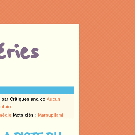
ries
 par Critiques and co
Aucun
ntaire
médie
Mots clés :
Marsupilami