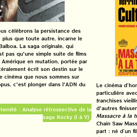
ous célébrons la persistance des
, plus que toute autre, incarne le
alboa. La saga originale, qui
t pas qu'une simple suite de films
e Amérique en mutation, portée par
ttéralement écrit son destin sur le
 de cinéma que nous sommes sur
 opus, c'est plonger dans l'ADN du
Le cinéma d’hor
particulière ave
franchises vieil
d'autres finisse
éternité : Analyse rétrospective de la
Massacre à la 
saga Rocky (I à V)
Chain Saw Mass
part : né d’un f