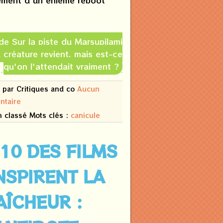
lement d'un énième reboot
 de Sur la piste du Marsupilami
 créature revient, mais est-ce
qu'on l'attendait vraiment ?
 par Critiques and co
Aucun
ntaire
n classé
Mots clés :
canicule
 10 DES FILMS
NSPIRENT LA
AÎCHEUR :