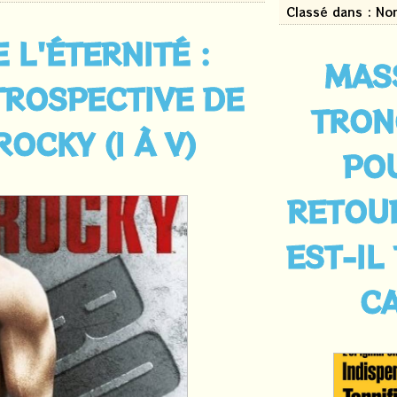
Classé dans : No
 L'ÉTERNITÉ :
MAS
TROSPECTIVE DE
TRON
OCKY (I À V)
PO
RETOU
EST-IL
C