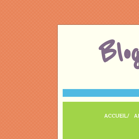
Blo
ACCUEIL
A