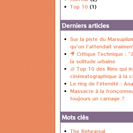
Top 10
(1)
Derniers articles
Sur la piste du Marsupila
qu'on l'attendait vraimen
🎥 Critique Technique : "
la solitude urbaine
🧊 Top 10 des films qui in
cinématographique à la c
Le ring de l'éternité : An
Massacre à la tronçonneus
toujours un carnage ?
Mots clés
The Rehearsal