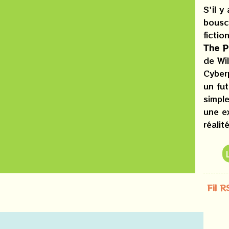
S'il y
bousc
fictio
The P
de Wil
Cyber
un fut
simpl
une e
réalité
Fil R