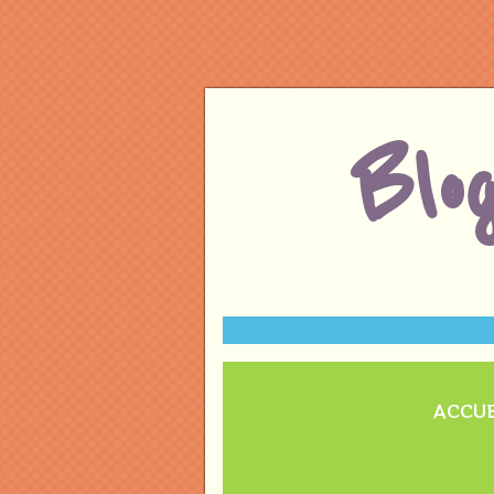
Blo
ACCUE