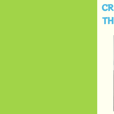
CR
TH