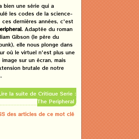
 a bien une série qui a
ulé les codes de la science-
n ces dernières années, c'est
eripheral
. Adaptée du roman
liam Gibson (le père du
punk), elle nous plonge dans
ur où le virtuel n'est plus une
e image sur un écran, mais
xtension brutale de notre
.
Lire la suite de Critique Serie :
The Peripheral
SS des articles de ce mot clé