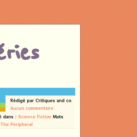
ries
9
Rédigé par Critiques and co
Aucun commentaire
6
é dans :
Science Fiction
Mots
:
The Peripheral