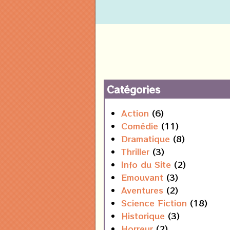
Catégories
Action
(6)
Comédie
(11)
Dramatique
(8)
Thriller
(3)
Info du Site
(2)
Emouvant
(3)
Aventures
(2)
Science Fiction
(18)
Historique
(3)
Horreur
(2)