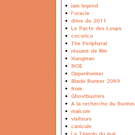
iam legend
l'oracle
drive de 2011
Le Pacte des Loups
cocorico
The Peripheral
résumé de film
Hangman
NOE
Oppenheimer
Blade Runner 2049
from
Ghostbusters
A la recherche du Bonhe
malcom
visiteurs
canicule
Le Témoin du mal