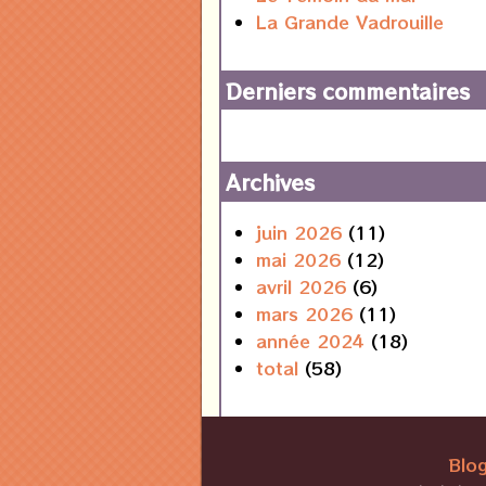
La Grande Vadrouille
Derniers commentaires
Archives
juin 2026
(11)
mai 2026
(12)
avril 2026
(6)
mars 2026
(11)
année 2024
(18)
total
(58)
Blog