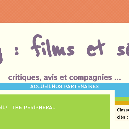
g : films et sé
critiques, avis et compagnies ...
ACCUEIL
NOS PARTENAIRES
0
mai
202
IL
THE PERIPHERAL
Class
clés 