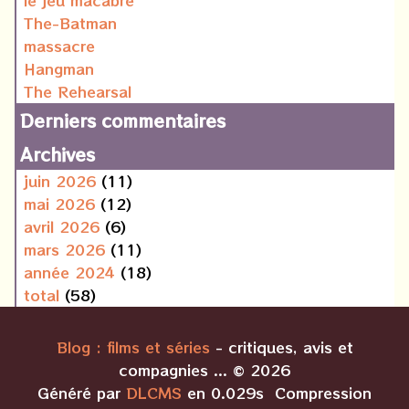
le jeu macabre
The-Batman
massacre
Hangman
The Rehearsal
Derniers commentaires
Archives
juin 2026
(11)
mai 2026
(12)
avril 2026
(6)
mars 2026
(11)
année 2024
(18)
total
(58)
Blog : films et séries
- critiques, avis et
compagnies ... © 2026
Généré par
DLCMS
en 0.029s Compression