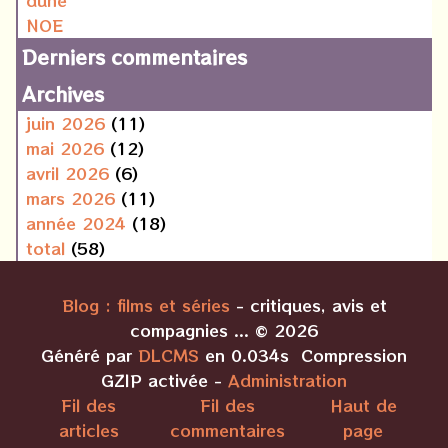
dune
NOE
Derniers commentaires
Archives
juin 2026
(11)
mai 2026
(12)
avril 2026
(6)
mars 2026
(11)
année 2024
(18)
total
(58)
Blog : films et séries
- critiques, avis et
compagnies ... © 2026
Généré par
DLCMS
en 0.034s Compression
GZIP activée -
Administration
Fil des
Fil des
Haut de
articles
commentaires
page