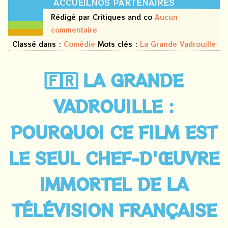
ACCUEIL
NOS PARTENAIRES
11
Rédigé par Critiques and co
Aucun
juin
commentaire
2026
Classé dans :
Comédie
Mots clés :
La Grande Vadrouille
🇫🇷 LA GRANDE
VADROUILLE :
POURQUOI CE FILM EST
LE SEUL CHEF-D'ŒUVRE
IMMORTEL DE LA
TÉLÉVISION FRANÇAISE