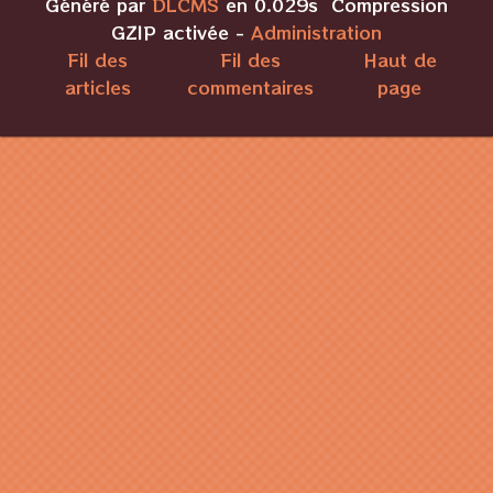
Généré par
DLCMS
en 0.029s Compression
GZIP activée -
Administration
Fil des
Fil des
Haut de
articles
commentaires
page