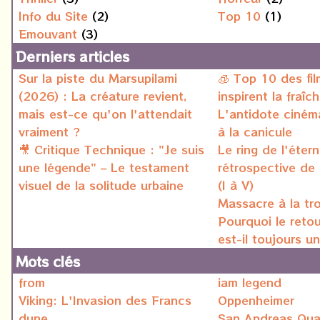
Info du Site
(2)
Top 10
(1)
Emouvant
(3)
Derniers articles
Sur la piste du Marsupilami
🧊 Top 10 des fil
(2026) : La créature revient,
inspirent la fraîch
mais est-ce qu'on l'attendait
L'antidote ciném
vraiment ?
à la canicule
🎥 Critique Technique : "Je suis
Le ring de l'étern
une légende" – Le testament
rétrospective de
visuel de la solitude urbaine
(I à V)
Massacre à la tr
Pourquoi le reto
est-il toujours u
Mots clés
from
iam legend
Viking: L'Invasion des Francs
Oppenheimer
dune
San Andreas Qua