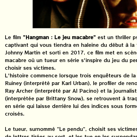
Le film
"Hangman : Le jeu macabre"
est un thriller 
captivant qui vous tiendra en haleine du début à la f
Johnny Martin et sorti en 2017, ce film met en scèn
macabre où un tueur en série s'inspire du jeu du p
choisir ses victimes.
L'histoire commence lorsque trois enquêteurs de la p
Ruiney (interprété par Karl Urban), le profiler de ren
Ray Archer (interprété par Al Pacino) et la journalist
(interprétée par Brittany Snow), se retrouvent à tra
en série qui laisse derrière lui des indices sous for
croisés.
Le tueur, surnommé "Le pendu", choisit ses victime
de lettres tirées au sort, et les tue en les suspenda