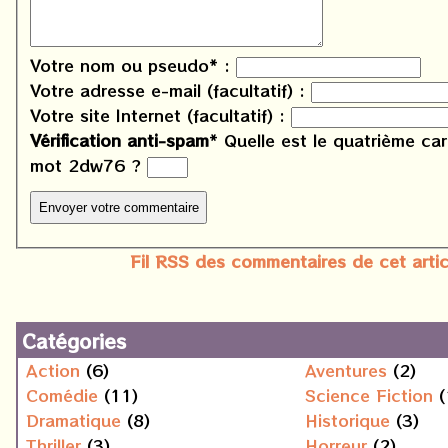
Votre nom ou pseudo* :
Votre adresse e-mail (facultatif) :
Votre site Internet (facultatif) :
Vérification anti-spam
*
Quelle est le
quatrième
car
mot
2dw76
?
Fil RSS des commentaires de cet artic
Catégories
Action
(6)
Aventures
(2)
Comédie
(11)
Science Fiction
(
Dramatique
(8)
Historique
(3)
Thriller
(3)
Horreur
(2)