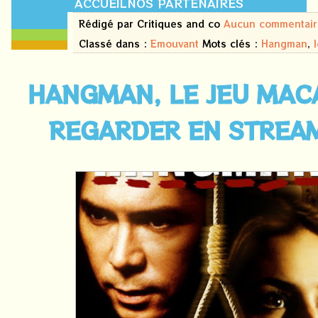
ACCUEIL
NOS PARTENAIRES
21
Rédigé par Critiques and co
Aucun commentair
février
2024
Classé dans :
Emouvant
Mots clés :
Hangman
,
HANGMAN, LE JEU MAC
REGARDER EN STREA