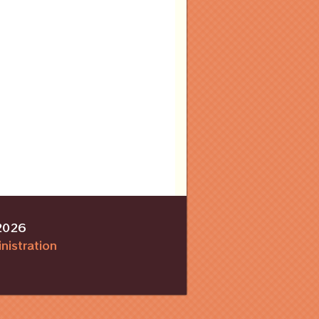
 2026
nistration