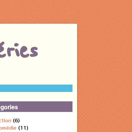
ries
gories
ction
(6)
omédie
(11)