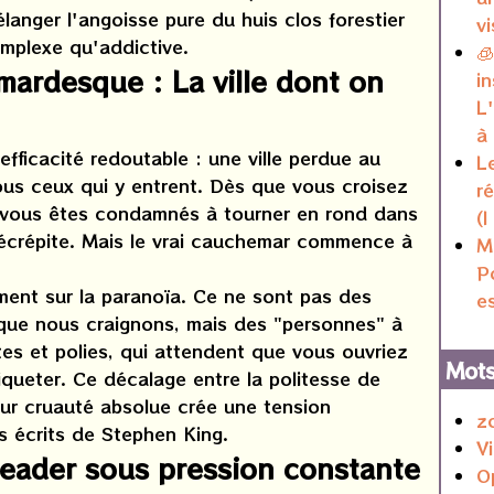
élanger l'angoisse pure du huis clos forestier
v
mplexe qu'addictive.

ardesque : La ville dont on
in
L
à
efficacité redoutable : une ville perdue au
L
ous ceux qui y entrent. Dès que vous croisez
r
, vous êtes condamnés à tourner en rond dans
(I
écrépite. Mais le vrai cauchemar commence à
M
P
ment sur la paranoïa. Ce ne sont pas des
e
que nous craignons, mais des "personnes" à
es et polies, qui attendent que vous ouvriez
Mots
queter. Ce décalage entre la politesse de
eur cruauté absolue crée une tension
z
s écrits de Stephen King.
V
leader sous pression constante
O