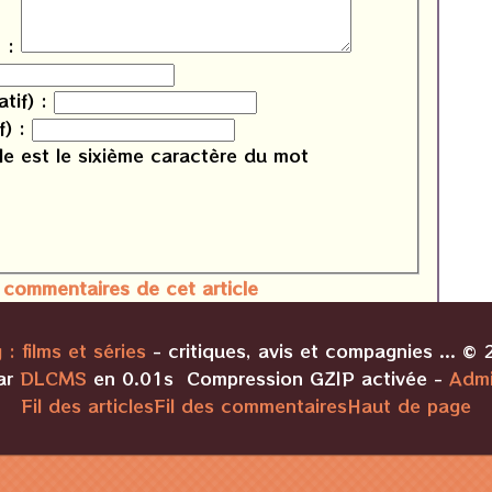
 :
tif) :
f) :
le est le
sixième
caractère du mot
 commentaires de cet article
 : films et séries
- critiques, avis et compagnies ... ©
ar
DLCMS
en 0.01s Compression GZIP activée -
Admi
Fil des articles
Fil des commentaires
Haut de page