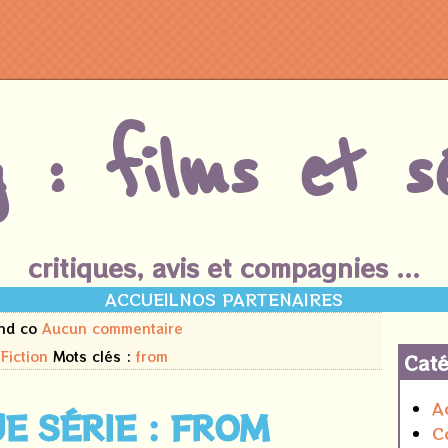
g : films et sé
critiques, avis et compagnies ...
ACCUEIL
NOS PARTENAIRES
and co
Aucun commentaire
Fiction
Mots clés :
from
Caté
A
UE SÉRIE : FROM
C