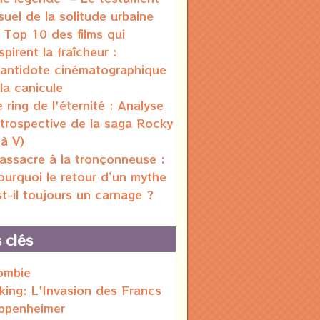
isuel de la solitude urbaine
 Top 10 des films qui
spirent la fraîcheur :
'antidote cinématographique
 la canicule
e ring de l'éternité : Analyse
étrospective de la saga Rocky
 à V)
assacre à la tronçonneuse :
ourquoi le retour d’un mythe
st-il toujours un carnage ?
 clés
ombie
iking: L'Invasion des Francs
ppenheimer