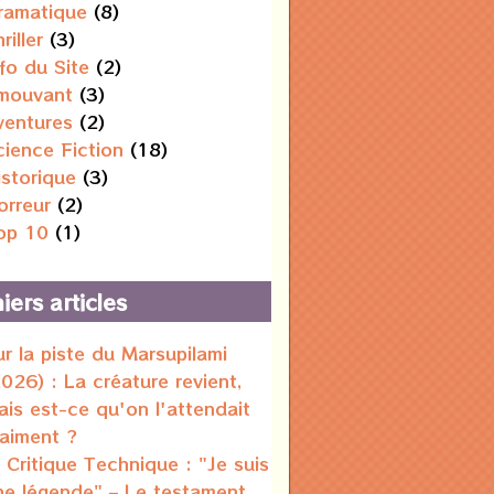
ramatique
(8)
riller
(3)
nfo du Site
(2)
mouvant
(3)
ventures
(2)
cience Fiction
(18)
istorique
(3)
orreur
(2)
op 10
(1)
iers articles
ur la piste du Marsupilami
2026) : La créature revient,
ais est-ce qu'on l'attendait
raiment ?
 Critique Technique : "Je suis
ne légende" – Le testament