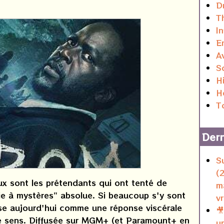
D
Th
I
E
A
S
H
H
T
Dern
S
(
ux sont les prétendants qui ont tenté de
m
ie à mystères" absolue. Si beaucoup s'y sont
v
e aujourd'hui comme une réponse viscérale

 de sens. Diffusée sur MGM+ (et Paramount+ en
u