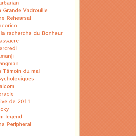
arbarian
a Grande Vadrouille
he Rehearsal
ocorico
 la recherche du Bonheur
assacre
ercredi
umanji
angman
e Témoin du mal
sychologiques
alcom
oracle
rive de 2011
ocky
am legend
he Peripheral