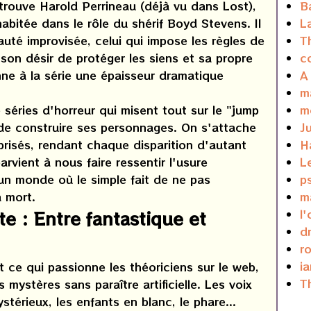
trouve Harold Perrineau (déjà vu dans Lost),
B
habitée dans le rôle du shérif Boyd Stevens. Il
L
auté improvisée, celui qui impose les règles de
T
e son désir de protéger les siens et sa propre
c
nne à la série une épaisseur dramatique
A
m
éries d'horreur qui misent tout sur le "jump
m
de construire ses personnages. On s'attache
J
 brisés, rendant chaque disparition d'autant
H
arvient à nous faire ressentir l'usure
L
un monde où le simple fait de ne pas
p
a mort.
m
l'
 : Entre fantastique et
d
r
i
t ce qui passionne les théoriciens sur le web,
T
 mystères sans paraître artificielle. Les voix
stérieux, les enfants en blanc, le phare...