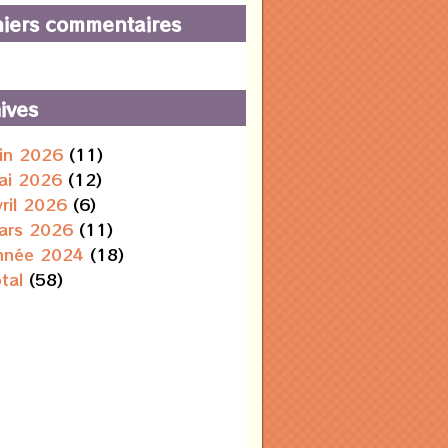
iers commentaires
ives
uin 2026
(11)
ai 2026
(12)
vril 2026
(6)
ars 2026
(11)
nnée 2024
(18)
otal
(58)