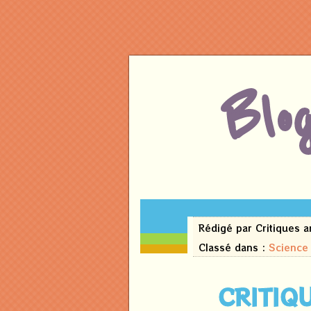
Blo
07
Rédigé par Critiques 
mai
2026
Classé dans :
Science 
CRITIQ